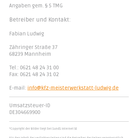
Angaben gem. § 5 TMG
Betreiber und Kontakt:
Fabian Ludwig
Zähringer Straße 37
68239 Mannheim
Tel.: 0621 48 24 31 00
Fax: 0621 48 24 31 02
E-mail:
info@kfz-meisterwerkstatt-ludwig.de
Umsatzsteuer-ID
DE304669900
*Copyright der Bilder liegt bei 1und1 Internet SE
Für den Inhalt der verlinkten Seiten sind die Betreiber der Seiten verantwortlich